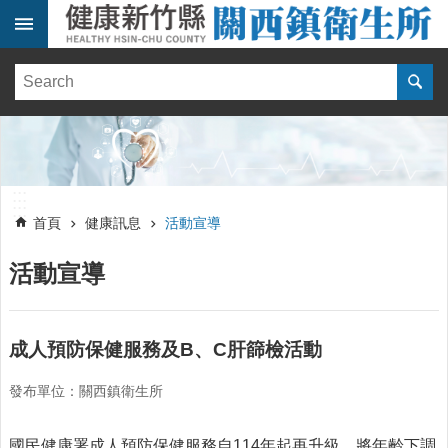
跳到主要內容區塊
:::
健
康
訊
息
單
:::
位
:::
簡
首頁
健康訊息
活動宣導
介
活動宣導
便
民
服
務
成人預防保健服務及B、C肝篩檢活動
線
發布單位：關西鎮衛生所
上
報
名
國民健康署成人預防保健服務自114年起再升級，將年齡下調