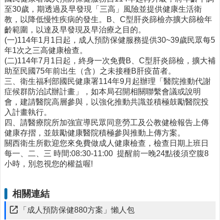
至30歲，期透過及早發現「三高」風險並提供健康生活衛
醫
教，以降低慢性疾病的發生。B、C型肝炎篩檢亦擴大篩檢年
療
齡範圍，以達及早發現及早治療之目的。
資
(一)114年1月1日起，成人預防保健服務提供30~39歲民眾每5
源
年1次之三高健康檢查。
(二)114年7月1日起，終身一次免費B、C型肝炎篩檢，擴大補
社
助至民國75年前出生（含）之未接種B肝疫苗者。
區
三、衛生福利部國民健康署114年9月起辦理「醫院推動代謝
資
症候群防治試辦計畫」，如本局召開相關聯繫會議或說明
源
會，建請醫院高層參與，以強化推動共識並積極鼓勵醫院投
入計畫執行。
門
四、請醫療院所加強宣導民眾同意勞工及公教健檢報告上傳
診
健康存摺，並鼓勵健康醫院積極參與推動上傳方案。
時
關西衛生所歡迎您來免費做成人健康檢查，檢查日期上班日
間
每一、二、三 時間:08:30-11:00 提醒前一晚24點後須空腹8
表
小時，別忽視您的權益喔!
預
防
相關連結
與
注
「成人預防保健880方案」懶人包
射