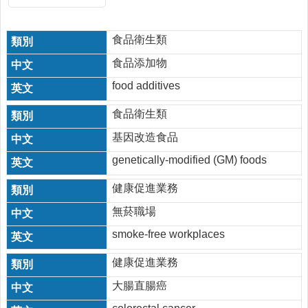
醫
療
食品衛生類
資
食品添加物
源
food additives
社
區
食品衛生類
資
源
基因改造食品
門
genetically-modified (GM) foods
診
健康促進業務
時
間
無菸職場
表
smoke-free workplaces
預
防
健康促進業務
與
大腸直腸癌
注
射