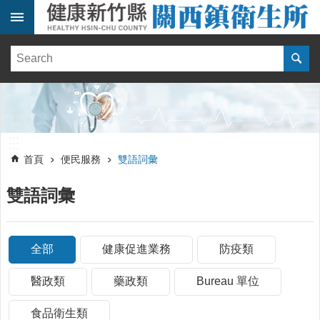
跳到主要內容區塊
:::
健
康
訊
息
單
:::
位
:::
簡
首頁
便民服務
雙語詞彙
介
雙語詞彙
便
民
服
務
全部
健康促進業務
防疫類
線
醫政類
藥政類
Bureau 單位
上
報
食品衛生類
名