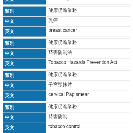
動
飲
健康促進業務
食
乳癌
專
區
breast cancer
公
健康促進業務
益
勸
菸害防制法
募
Tobacco Hazards Prevention Act
條
例
健康促進業務
第
6
子宮頸抹片
條
第
cervical Pap smear
1
項
健康促進業務
定
菸害防制
期
公
tobacco control
開