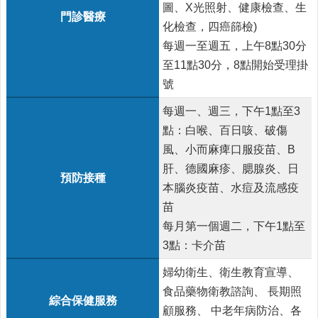
圖、X光照射、健康檢查、生
門診醫療
醫
化檢查，四癌篩檢)
療
每週一至週五，上午8點30分
資
至11點30分，8點開始受理掛
源
號
社
區
每週一、週三，下午1點至3
資
點：白喉、百日咳、破傷
源
風、小而麻痺口服疫苗、B
門
肝、德國麻疹、腮腺炎、日
預防接種
診
本腦炎疫苗、水痘及流感疫
時
苗
間
表
每月第一個週二，下午1點至
3點：卡介苗
預
防
婦幼衛生、衛生教育宣導、
與
食品藥物衛教諮詢、 長期照
注
綜合保健服務
顧服務、 中老年病防治、各
射