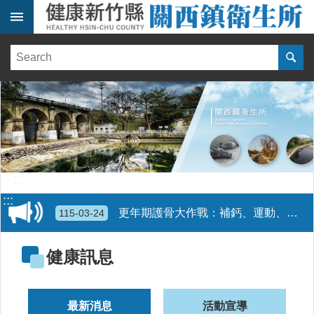
跳到主要內容區塊
:::
健
康
訊
息
單
位
簡
介
:::
便
:::
民
更年期護骨大作戰：補鈣、運動、防跌倒，健康沒煩惱！代謝不卡關，健康保安康！擴大30歲以上成人健康檢查起跑囉!請定期做成人健檢
115-03-24
服
務
健康訊息
線
上
報
最新消息
活動宣導
名