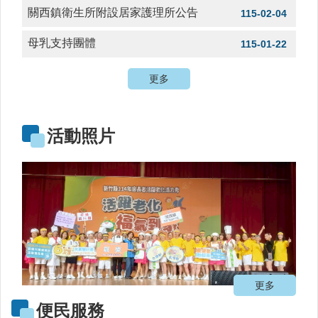
時
關西鎮衛生所附設居家護理所公告
115-02-04
間
表
母乳支持團體
115-01-22
法
更多
規
查
詢
活動照片
網
站
連
結
相
關
連
結
健
更多
康
便民服務
運