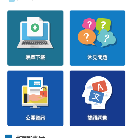
動
飲
食
專
區
公
益
勸
表單下載
常見問題
募
條
例
第
6
條
第
1
項
定
公開資訊
雙語詞彙
期
公
開