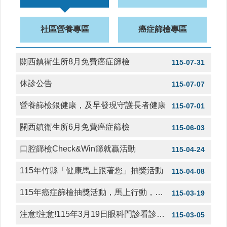
醫
療
社區營養專區
癌症篩檢專區
資
源
關西鎮衛生所8月免費癌症篩檢
115-07-31
社
區
休診公告
115-07-07
資
源
營養篩檢銀健康，及早發現守護長者健康
115-07-01
門
關西鎮衛生所6月免費癌症篩檢
115-06-03
診
時
口腔篩檢Check&Win篩就贏活動
間
115-04-24
表
115年竹縣「健康馬上跟著您」抽獎活動
115-04-08
預
防
115年癌症篩檢抽獎活動，馬上行動，抽中健康
115-03-19
與
注
注意!注意!115年3月19日眼科門診看診時間異動，14:30-16:00
115-03-05
射